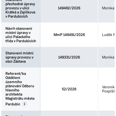
přechodné úpravy
přechodné úpravy
provozu v ulici
provozu v ulici
149492/2026
Monika 
Krátká a Zajíčkova
Krátká a Zajíčkova
v Pardubicích
v Pardubicích
Návrh stanovení
Návrh stanovení
místní úpravy v
místní úpravy v
MmP 149491/2026
Luděk Fi
ulici Palackého
ulici Palackého
třída v Pardubicích
třída v Pardubicích
Stanovení místní
Stanovení místní
úpravy provozu v
úpravy provozu v
149331/2026
Monika 
obci Zástava
obci Zástava
Referent/ka
Referent/ka
Oddělení
Oddělení
územního
územního
plánování Odboru
plánování Odboru
Veronik
52/2026
hlavního
hlavního
Pospíšil
architekta
architekta
Magistrátu města
Magistrátu města
Pardubic
Pardubic