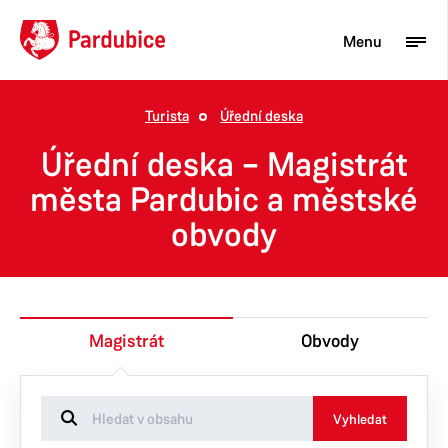
Menu
Turista
Úřední deska
Turista
Úřední deska – Magistrát
Aktuality
města Pardubic a městské
obvody
Občan
Podnikatel
Město
Magistrát
Obvody
Vyhledat