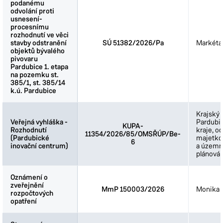
podanému
podanému
odvolání proti
odvolání proti
usnesení-
usnesení-
procesnímu
procesnímu
rozhodnutí ve věci
rozhodnutí ve věci
stavby odstranění
stavby odstranění
SÚ 51382/2026/Pa
Markéta
objektů bývalého
objektů bývalého
pivovaru
pivovaru
Pardubice 1. etapa
Pardubice 1. etapa
na pozemku st.
na pozemku st.
385/1, st. 385/14
385/1, st. 385/14
k.ú. Pardubice
k.ú. Pardubice
Krajský 
Veřejná vyhláška -
Veřejná vyhláška -
Pardubi
KUPA-
Rozhodnutí
Rozhodnutí
kraje, o
11354/2026/85/OMSŘÚP/Be-
(Pardubické
(Pardubické
majetkov
6
inovační centrum)
inovační centrum)
a územn
plánován
Oznámení o
Oznámení o
zveřejnění
zveřejnění
MmP 150003/2026
Monika 
rozpočtových
rozpočtových
opatření
opatření