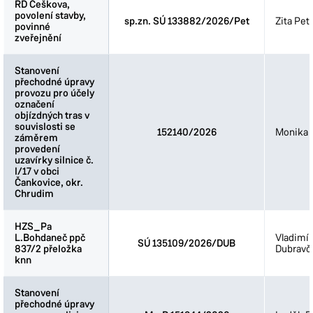
RD Češkova,
RD Češkova,
povolení stavby,
povolení stavby,
sp.zn. SÚ 133882/2026/Pet
Zita Pet
povinné
povinné
zveřejnění
zveřejnění
Stanovení
Stanovení
přechodné úpravy
přechodné úpravy
provozu pro účely
provozu pro účely
označení
označení
objízdných tras v
objízdných tras v
souvislosti se
souvislosti se
152140/2026
Monika 
záměrem
záměrem
provedení
provedení
uzavírky silnice č.
uzavírky silnice č.
I/17 v obci
I/17 v obci
Čankovice, okr.
Čankovice, okr.
Chrudim
Chrudim
HZS_Pa
HZS_Pa
L.Bohdaneč ppč
L.Bohdaneč ppč
Vladimír
SÚ 135109/2026/DUB
837/2 přeložka
837/2 přeložka
Dubravč
knn
knn
Stanovení
Stanovení
přechodné úpravy
přechodné úpravy