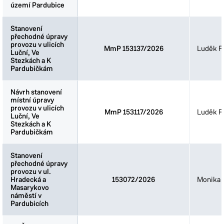
území Pardubice
území Pardubice
Stanovení
Stanovení
přechodné úpravy
přechodné úpravy
provozu v ulicích
provozu v ulicích
MmP 153137/2026
Luděk Fi
Luční, Ve
Luční, Ve
Stezkách a K
Stezkách a K
Pardubičkám
Pardubičkám
Návrh stanovení
Návrh stanovení
místní úpravy
místní úpravy
provozu v ulicích
provozu v ulicích
MmP 153117/2026
Luděk Fi
Luční, Ve
Luční, Ve
Stezkách a K
Stezkách a K
Pardubičkám
Pardubičkám
Stanovení
Stanovení
přechodné úpravy
přechodné úpravy
provozu v ul.
provozu v ul.
Hradecká a
Hradecká a
153072/2026
Monika 
Masarykovo
Masarykovo
náměstí v
náměstí v
Pardubicích
Pardubicích