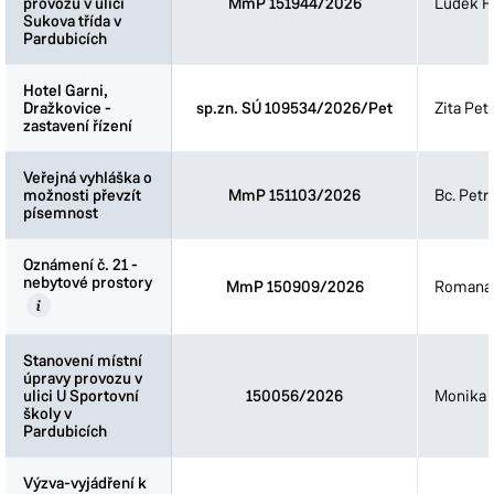
provozu v ulici
provozu v ulici
MmP 151944/2026
Luděk Fi
Sukova třída v
Sukova třída v
Pardubicích
Pardubicích
Hotel Garni,
Hotel Garni,
Dražkovice -
Dražkovice -
sp.zn. SÚ 109534/2026/Pet
Zita Pet
zastavení řízení
zastavení řízení
Veřejná vyhláška o
Veřejná vyhláška o
možnosti převzít
možnosti převzít
MmP 151103/2026
Bc. Petr
písemnost
písemnost
Oznámení č. 21 -
Oznámení č. 21 -
nebytové prostory
nebytové prostory
MmP 150909/2026
Romana 
Stanovení místní
Stanovení místní
úpravy provozu v
úpravy provozu v
ulici U Sportovní
ulici U Sportovní
150056/2026
Monika 
školy v
školy v
Pardubicích
Pardubicích
Výzva-vyjádření k
Výzva-vyjádření k