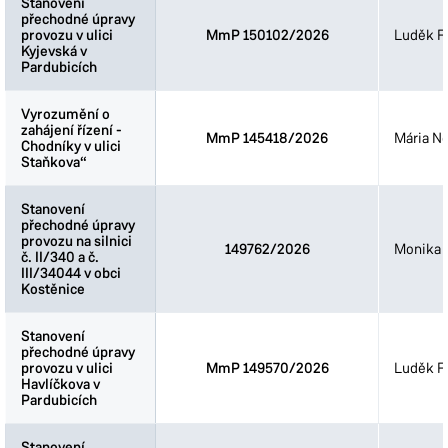
Stanovení
Stanovení
přechodné úpravy
přechodné úpravy
provozu v ulici
provozu v ulici
MmP 150102/2026
Luděk Fi
Kyjevská v
Kyjevská v
Pardubicích
Pardubicích
Vyrozumění o
Vyrozumění o
zahájení řízení -
zahájení řízení -
MmP 145418/2026
Mária N
Chodníky v ulici
Chodníky v ulici
Staňkova“
Staňkova“
Stanovení
Stanovení
přechodné úpravy
přechodné úpravy
provozu na silnici
provozu na silnici
149762/2026
Monika 
č. II/340 a č.
č. II/340 a č.
III/34044 v obci
III/34044 v obci
Kostěnice
Kostěnice
Stanovení
Stanovení
přechodné úpravy
přechodné úpravy
provozu v ulici
provozu v ulici
MmP 149570/2026
Luděk Fi
Havlíčkova v
Havlíčkova v
Pardubicích
Pardubicích
Stanovení
Stanovení