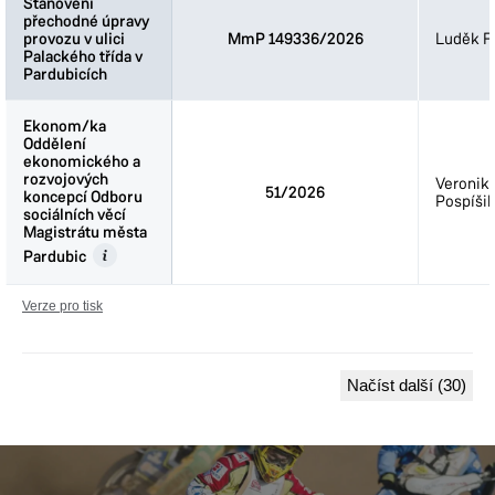
Stanovení
Stanovení
přechodné úpravy
přechodné úpravy
provozu v ulici
provozu v ulici
MmP 149336/2026
Luděk Fi
Palackého třída v
Palackého třída v
Pardubicích
Pardubicích
Ekonom/ka
Ekonom/ka
Oddělení
Oddělení
ekonomického a
ekonomického a
rozvojových
rozvojových
Veronik
51/2026
koncepcí Odboru
koncepcí Odboru
Pospíšil
sociálních věcí
sociálních věcí
Magistrátu města
Magistrátu města
Pardubic
Pardubic
Verze pro tisk
Načíst další (30)