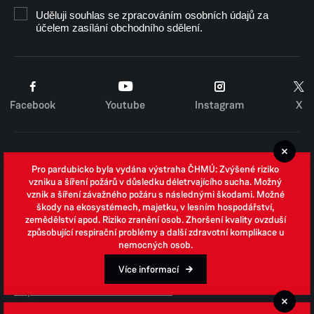
Uděluji souhlas se zpracováním osobních údajů za
účelem zasílání obchodního sdělení.
Facebook
Youtube
Instagram
X
Cookies
Pro pardubicko byla vydána výstraha ČHMÚ: Zvýšené riziko
Zpracování osobních údajů
vzniku a šíření požárů v důsledku déletrvajícího sucha. Možný
vznik a šíření závažného požáru s následnými škodami. Možné
Whistleblowing
škody na ekosystémech, majetku, v lesním hospodářství,
zemědělství apod. Riziko zranění osob. Zhoršení kvality ovzduší
Open data
způsobující respirační problémy a další zdravotní komplikace u
nemocných osob.
Povinně zveřejňované informace
Prohlášení o přístupnosti
Více informací
Odpovědi na žádosti o informace
Jednotné environmentální stanovisko