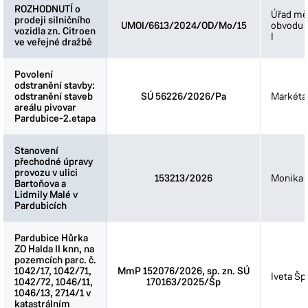
ROZHODNUTÍ o
ROZHODNUTÍ o
Úřad mě
prodeji silničního
prodeji silničního
UMOI/6613/2024/OD/Mo/15
obvodu 
vozidla zn. Citroen
vozidla zn. Citroen
I
ve veřejné dražbě
ve veřejné dražbě
Povolení
Povolení
odstranění stavby:
odstranění stavby:
odstranění staveb
odstranění staveb
SÚ 56226/2026/Pa
Markéta
areálu pivovar
areálu pivovar
Pardubice-2.etapa
Pardubice-2.etapa
Stanovení
Stanovení
přechodné úpravy
přechodné úpravy
provozu v ulici
provozu v ulici
153213/2026
Monika 
Bartoňova a
Bartoňova a
Lidmily Malé v
Lidmily Malé v
Pardubicích
Pardubicích
Pardubice Hůrka
Pardubice Hůrka
ZO Halda II knn, na
ZO Halda II knn, na
pozemcích parc. č.
pozemcích parc. č.
1042/17, 1042/71,
1042/17, 1042/71,
MmP 152076/2026, sp. zn. SÚ
Iveta Šp
1042/72, 1046/11,
1042/72, 1046/11,
170163/2025/Šp
1046/13, 2714/1 v
1046/13, 2714/1 v
katastrálním
katastrálním