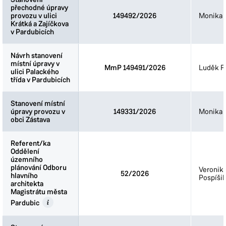
přechodné úpravy
přechodné úpravy
provozu v ulici
provozu v ulici
149492/2026
Monika 
Krátká a Zajíčkova
Krátká a Zajíčkova
v Pardubicích
v Pardubicích
Návrh stanovení
Návrh stanovení
místní úpravy v
místní úpravy v
MmP 149491/2026
Luděk Fi
ulici Palackého
ulici Palackého
třída v Pardubicích
třída v Pardubicích
Stanovení místní
Stanovení místní
úpravy provozu v
úpravy provozu v
149331/2026
Monika 
obci Zástava
obci Zástava
Referent/ka
Referent/ka
Oddělení
Oddělení
územního
územního
plánování Odboru
plánování Odboru
Veronik
52/2026
hlavního
hlavního
Pospíšil
architekta
architekta
Magistrátu města
Magistrátu města
Pardubic
Pardubic