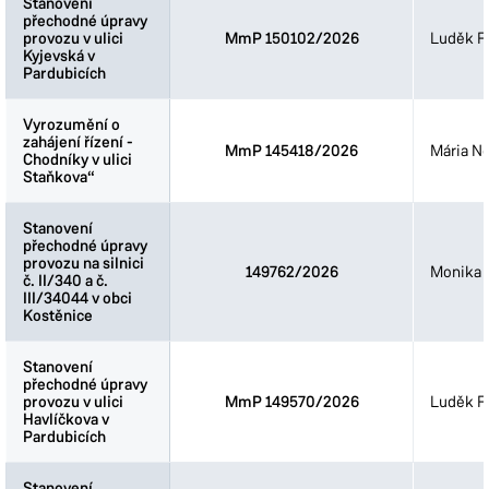
Stanovení
Stanovení
přechodné úpravy
přechodné úpravy
provozu v ulici
provozu v ulici
MmP 150102/2026
Luděk Fi
Kyjevská v
Kyjevská v
Pardubicích
Pardubicích
Vyrozumění o
Vyrozumění o
zahájení řízení -
zahájení řízení -
MmP 145418/2026
Mária N
Chodníky v ulici
Chodníky v ulici
Staňkova“
Staňkova“
Stanovení
Stanovení
přechodné úpravy
přechodné úpravy
provozu na silnici
provozu na silnici
149762/2026
Monika 
č. II/340 a č.
č. II/340 a č.
III/34044 v obci
III/34044 v obci
Kostěnice
Kostěnice
Stanovení
Stanovení
přechodné úpravy
přechodné úpravy
provozu v ulici
provozu v ulici
MmP 149570/2026
Luděk Fi
Havlíčkova v
Havlíčkova v
Pardubicích
Pardubicích
Stanovení
Stanovení