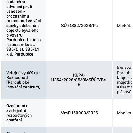
podanému
podanému
odvolání proti
odvolání proti
usnesení-
usnesení-
procesnímu
procesnímu
rozhodnutí ve věci
rozhodnutí ve věci
stavby odstranění
stavby odstranění
SÚ 51382/2026/Pa
Markéta
objektů bývalého
objektů bývalého
pivovaru
pivovaru
Pardubice 1. etapa
Pardubice 1. etapa
na pozemku st.
na pozemku st.
385/1, st. 385/14
385/1, st. 385/14
k.ú. Pardubice
k.ú. Pardubice
Krajský 
Veřejná vyhláška -
Veřejná vyhláška -
Pardubi
KUPA-
Rozhodnutí
Rozhodnutí
kraje, o
11354/2026/85/OMSŘÚP/Be-
(Pardubické
(Pardubické
majetkov
6
inovační centrum)
inovační centrum)
a územn
plánován
Oznámení o
Oznámení o
zveřejnění
zveřejnění
MmP 150003/2026
Monika 
rozpočtových
rozpočtových
opatření
opatření