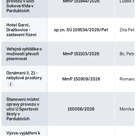
provozu v ulici
provozu v ulici
MmP 151944/2026
Luděk Fi
Sukova třída v
Sukova třída v
Pardubicích
Pardubicích
Hotel Garni,
Hotel Garni,
Dražkovice -
Dražkovice -
sp.zn. SÚ 109534/2026/Pet
Zita Pet
zastavení řízení
zastavení řízení
Veřejná vyhláška o
Veřejná vyhláška o
možnosti převzít
možnosti převzít
MmP 151103/2026
Bc. Petr
písemnost
písemnost
Oznámení č. 21 -
Oznámení č. 21 -
nebytové prostory
nebytové prostory
MmP 150909/2026
Romana 
Stanovení místní
Stanovení místní
úpravy provozu v
úpravy provozu v
ulici U Sportovní
ulici U Sportovní
150056/2026
Monika 
školy v
školy v
Pardubicích
Pardubicích
Výzva-vyjádření k
Výzva-vyjádření k