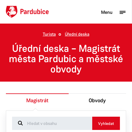
Menu
Turista
Úřední deska
Turista
Úřední deska – Magistrát
Aktuality
města Pardubic a městské
obvody
Občan
Podnikatel
Město
Magistrát
Obvody
Vyhledat