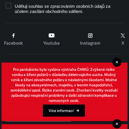
Uděluji souhlas se zpracováním osobních údajů za
účelem zasílání obchodního sdělení.
Facebook
Youtube
Instagram
X
Cookies
Pro pardubicko byla vydána výstraha ČHMÚ: Zvýšené riziko
Zpracování osobních údajů
vzniku a šíření požárů v důsledku déletrvajícího sucha. Možný
vznik a šíření závažného požáru s následnými škodami. Možné
Whistleblowing
škody na ekosystémech, majetku, v lesním hospodářství,
zemědělství apod. Riziko zranění osob. Zhoršení kvality ovzduší
Open data
způsobující respirační problémy a další zdravotní komplikace u
nemocných osob.
Povinně zveřejňované informace
Prohlášení o přístupnosti
Více informací
Odpovědi na žádosti o informace
Jednotné environmentální stanovisko