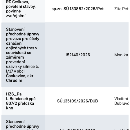
RD Češkova,
RD Češkova,
povolení stavby,
povolení stavby,
sp.zn. SÚ 133882/2026/Pet
Zita Pet
povinné
povinné
zveřejnění
zveřejnění
Stanovení
Stanovení
přechodné úpravy
přechodné úpravy
provozu pro účely
provozu pro účely
označení
označení
objízdných tras v
objízdných tras v
souvislosti se
souvislosti se
152140/2026
Monika 
záměrem
záměrem
provedení
provedení
uzavírky silnice č.
uzavírky silnice č.
I/17 v obci
I/17 v obci
Čankovice, okr.
Čankovice, okr.
Chrudim
Chrudim
HZS_Pa
HZS_Pa
L.Bohdaneč ppč
L.Bohdaneč ppč
Vladimír
SÚ 135109/2026/DUB
837/2 přeložka
837/2 přeložka
Dubravč
knn
knn
Stanovení
Stanovení
přechodné úpravy
přechodné úpravy