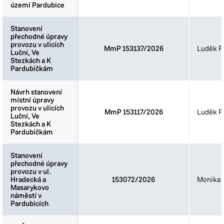
území Pardubice
území Pardubice
Stanovení
Stanovení
přechodné úpravy
přechodné úpravy
provozu v ulicích
provozu v ulicích
MmP 153137/2026
Luděk Fi
Luční, Ve
Luční, Ve
Stezkách a K
Stezkách a K
Pardubičkám
Pardubičkám
Návrh stanovení
Návrh stanovení
místní úpravy
místní úpravy
provozu v ulicích
provozu v ulicích
MmP 153117/2026
Luděk Fi
Luční, Ve
Luční, Ve
Stezkách a K
Stezkách a K
Pardubičkám
Pardubičkám
Stanovení
Stanovení
přechodné úpravy
přechodné úpravy
provozu v ul.
provozu v ul.
Hradecká a
Hradecká a
153072/2026
Monika 
Masarykovo
Masarykovo
náměstí v
náměstí v
Pardubicích
Pardubicích