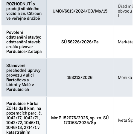
ROZHODNUTÍ o
ROZHODNUTÍ o
Úřad mě
prodeji silničního
prodeji silničního
UMOI/6613/2024/OD/Mo/15
obvodu 
vozidla zn. Citroen
vozidla zn. Citroen
I
ve veřejné dražbě
ve veřejné dražbě
Povolení
Povolení
odstranění stavby:
odstranění stavby:
odstranění staveb
odstranění staveb
SÚ 56226/2026/Pa
Markéta
areálu pivovar
areálu pivovar
Pardubice-2.etapa
Pardubice-2.etapa
Stanovení
Stanovení
přechodné úpravy
přechodné úpravy
provozu v ulici
provozu v ulici
153213/2026
Monika 
Bartoňova a
Bartoňova a
Lidmily Malé v
Lidmily Malé v
Pardubicích
Pardubicích
Pardubice Hůrka
Pardubice Hůrka
ZO Halda II knn, na
ZO Halda II knn, na
pozemcích parc. č.
pozemcích parc. č.
1042/17, 1042/71,
1042/17, 1042/71,
MmP 152076/2026, sp. zn. SÚ
Iveta Šp
1042/72, 1046/11,
1042/72, 1046/11,
170163/2025/Šp
1046/13, 2714/1 v
1046/13, 2714/1 v
katastrálním
katastrálním