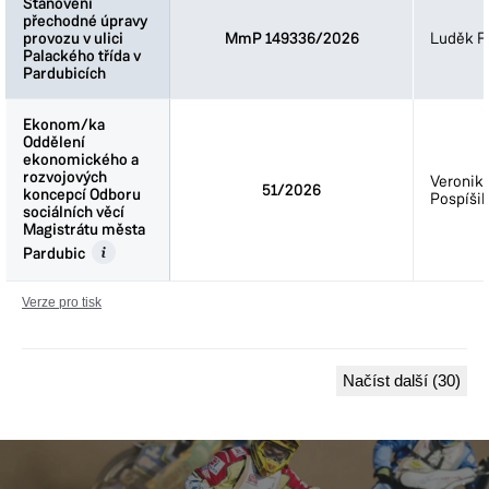
Stanovení
Stanovení
přechodné úpravy
přechodné úpravy
provozu v ulici
provozu v ulici
MmP 149336/2026
Luděk Fi
Palackého třída v
Palackého třída v
Pardubicích
Pardubicích
Ekonom/ka
Ekonom/ka
Oddělení
Oddělení
ekonomického a
ekonomického a
rozvojových
rozvojových
Veronik
51/2026
koncepcí Odboru
koncepcí Odboru
Pospíšil
sociálních věcí
sociálních věcí
Magistrátu města
Magistrátu města
Pardubic
Pardubic
Verze pro tisk
Načíst další (30)