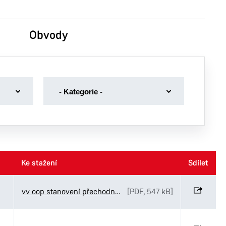
Obvody
-
- Kategorie -
Kategorie
-
Dotace
Dražební vyhlášky
Volby
Ke stažení
Ke stažení
Sdílet
Sdílet
Volná místa magistrát
vv oop stanovení přechodné úpravy Smažilová Legionářská
[PDF, 547 kB]