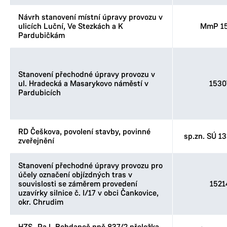
Návrh stanovení místní úpravy provozu v
ulicích Luční, Ve Stezkách a K
MmP 15
Pardubičkám
Stanovení přechodné úpravy provozu v
ul. Hradecká a Masarykovo náměstí v
1530
Pardubicích
RD Češkova, povolení stavby, povinné
sp.zn. SÚ 1
zveřejnění
Stanovení přechodné úpravy provozu pro
účely označení objízdných tras v
souvislosti se záměrem provedení
1521
uzavírky silnice č. I/17 v obci Čankovice,
okr. Chrudim