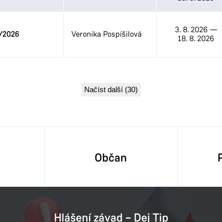
3. 8. 2026
—
/2026
Veronika Pospíšilová
18. 8. 2026
Načíst další (30)
y
Občan
Hlášení závad – Dej Tip