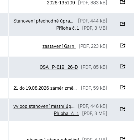
2026-135109
[PDF, 883 kB]
Stanovení přechodné úpravy provozu v ulici Sukova třída v Pardubicích
[PDF, 444 kB]
Příloha č. 1
[PDF, 3 MB]
zastavení Garni
[PDF, 223 kB]
OSA_P-619_26-D
[PDF, 85 kB]
21 do 19.08.2026 záměr změny NS
[PDF, 59 kB]
vv oop stanovení místní úpravy OD U Sportovní školy
[PDF, 446 kB]
Příloha_č_1
[PDF, 3 MB]
pivovar 1.etapa-odvolání
[PDF, 4 MB]