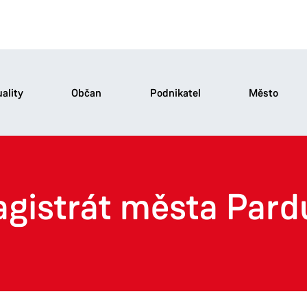
ality
Občan
Podnikatel
Město
agistrát města Pard