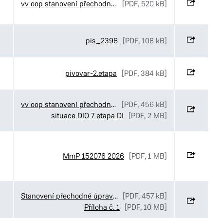
vv oop stanovení přechodné úpravy Maping MUDr. Ducháčkové
[PDF, 520 kB]
pis_2398
[PDF, 108 kB]
pivovar-2.etapa
[PDF, 384 kB]
vv oop stanovení přechodné úpravy SmP Bartoňova
[PDF, 456 kB]
situace DIO 7 etapa DI
[PDF, 2 MB]
MmP 152076 2026
[PDF, 1 MB]
Stanovení přechodné úpravy provozu v ulicích Luční_Ve Stezkách a K Pardubičkám v Pardubicích
[PDF, 457 kB]
Příloha č. 1
[PDF, 10 MB]