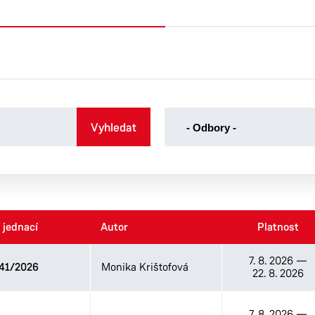
-
Vyhledat
- Odbory -
Odbory
-
Kancelář tajemníka
Odbor dopravy
Odbor ekonomický
 jednací
 jednací
Autor
Autor
Platnost
Platnost
Odbor majetku a investic
Odbor sociálních věcí
7. 8. 2026
—
41/2026
Monika Krištofová
Odbor správních agend
22. 8. 2026
Odbor školství, kultury a
sportu
7. 8. 2026
—