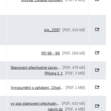
pis_2397
[PDF, 419 kB]
RO 96 - 99
[PDF, 269 kB]
Stanovení přechodné úpravy provozu v ulici Kyjevská v Pardubicích
[PDF, 479 kB]
Příloha č. 1
[PDF, 3 MB]
Vyrozumění o zahájení „Chodníky v ulici Staňkova“, Pardubice
[PDF, 1 MB]
vv oop stanovení přechodné úpravy Elpo Kostěnice
[PDF, 433 kB]
návrh dz
[PDF, 4 MB]