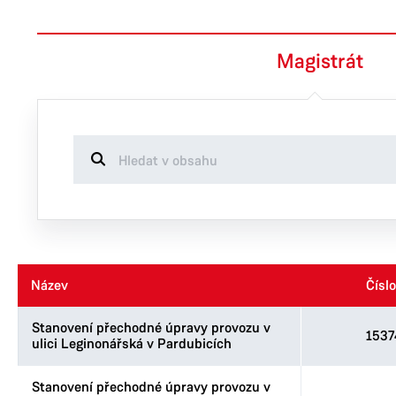
Magistrát
Název
Název
Číslo
Číslo
Stanovení přechodné úpravy provozu v
1537
ulici Leginonářská v Pardubicích
Stanovení přechodné úpravy provozu v