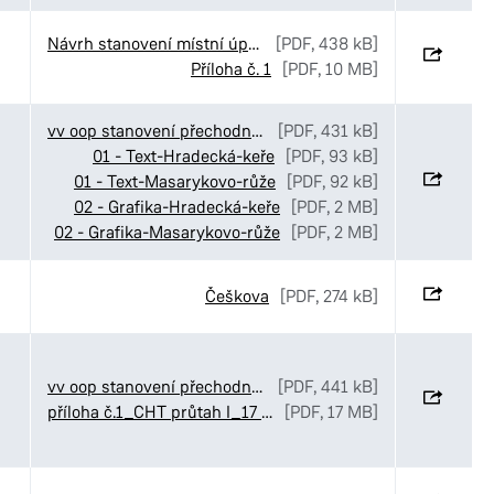
Návrh stanovení místní úpravy provozu v ulicích Luční_Ve Stezkách a K Pardubičkám
[PDF, 438 kB]
Příloha č. 1
[PDF, 10 MB]
vv oop stanovení přechodné úpravy MOI středové ostrůvky
[PDF, 431 kB]
01 - Text-Hradecká-keře
[PDF, 93 kB]
01 - Text-Masarykovo-růže
[PDF, 92 kB]
02 - Grafika-Hradecká-keře
[PDF, 2 MB]
02 - Grafika-Masarykovo-růže
[PDF, 2 MB]
Češkova
[PDF, 274 kB]
vv oop stanovení přechodné úpravy provozu CHládek Tintěra Čankovice objízdná trasa
[PDF, 441 kB]
příloha č.1_CHT průtah I_17 Čankovice
[PDF, 17 MB]