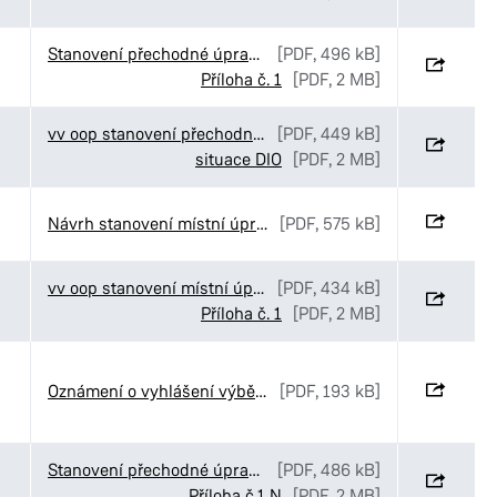
Stanovení přechodné úpravy provozu v ulici Havlíčkova v Pardubicích
[PDF, 496 kB]
Příloha č. 1
[PDF, 2 MB]
vv oop stanovení přechodné úpravy Gasco Krátká
[PDF, 449 kB]
situace DIO
[PDF, 2 MB]
Návrh stanovení místní úpravy v ulici Palackého třída v Pardubicích
[PDF, 575 kB]
vv oop stanovení místní úpravy provozu Rokytno
[PDF, 434 kB]
Příloha č. 1
[PDF, 2 MB]
Oznámení o vyhlášení výběrového řízení č. 52-2026
[PDF, 193 kB]
Stanovení přechodné úpravy provozu v ulici Palackého třída v Pardubicích
[PDF, 486 kB]
Příloha č.1 N
[PDF, 2 MB]