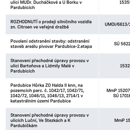
ulici MUDr. Ducháčkové a U Borku v
1535
Pardubicích
ROZHODNUTÍ o prodeji silničního vozidla
UMOI/6613/
zn. Citroen ve veřejné dražbě
Povolení odstranění stavby: odstranění
SÚ 562
staveb areálu pivovar Pardubice-2.etapa
Stanovení přechodné úpravy provozu v
ulici Bartoňova a Lidmily Malé v
1532
Pardubicích
Pardubice Hůrka ZO Halda II knn, na
pozemcích parc. č. 1042/17, 1042/71,
MmP 152076
1042/72, 1046/11, 1046/13, 2714/1 v
SÚ 1701
katastrálním území Pardubice
Stanovení přechodné úpravy provozu v
ulicích Luční, Ve Stezkách a K
MmP 15
Pardubičkám