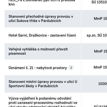
HZS_Pa L.Bohdaneč ppč 837/2 přeložka
SÚ 1351
knn
Stanovení přechodné úpravy provozu v
MmP 15
ulici Sukova třída v Pardubicích
Hotel Garni, Dražkovice - zastavení řízení
sp.zn. SÚ 1
Veřejná vyhláška o možnosti převzít
MmP 15
písemnost
MmP 15
Oznámení č. 21 - nebytové prostory
Stanovení místní úpravy provozu v ulici U
1500
Sportovní školy v Pardubicích
Výzva-vyjádření k podanému odvolání
proti usnesení-procesnímu rozhodnutí ve