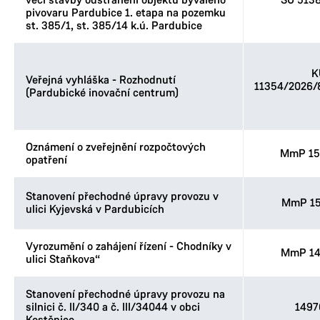
věci stavby odstranění objektů bývalého
SÚ 513
pivovaru Pardubice 1. etapa na pozemku
st. 385/1, st. 385/14 k.ú. Pardubice
K
Veřejná vyhláška - Rozhodnutí
11354/2026
(Pardubické inovační centrum)
Oznámení o zveřejnění rozpočtových
MmP 15
opatření
Stanovení přechodné úpravy provozu v
MmP 15
ulici Kyjevská v Pardubicích
Vyrozumění o zahájení řízení - Chodníky v
MmP 14
ulici Staňkova“
Stanovení přechodné úpravy provozu na
silnici č. II/340 a č. III/34044 v obci
1497