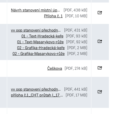
Návrh stanovení místní úpravy provozu v ulicích Luční_Ve Stezkách a K Pardubičkám
[PDF, 438 kB]
Příloha č. 1
[PDF, 10 MB]
vv oop stanovení přechodné úpravy MOI středové ostrůvky
[PDF, 431 kB]
01 - Text-Hradecká-keře
[PDF, 93 kB]
01 - Text-Masarykovo-růže
[PDF, 92 kB]
02 - Grafika-Hradecká-keře
[PDF, 2 MB]
02 - Grafika-Masarykovo-růže
[PDF, 2 MB]
Češkova
[PDF, 274 kB]
vv oop stanovení přechodné úpravy provozu CHládek Tintěra Čankovice objízdná trasa
[PDF, 441 kB]
příloha č.1_CHT průtah I_17 Čankovice
[PDF, 17 MB]