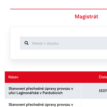
Magistrát
Název
Název
Číslo
Číslo
Stanovení přechodné úpravy provozu v
1537
ulici Leginonářská v Pardubicích
Stanovení přechodné úpravy provozu v