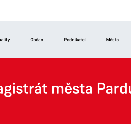
ality
Občan
Podnikatel
Město
agistrát města Pard