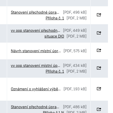
Stanovení přechodné úpravy provozu v ulici Havlíčkova v Pardubicích
[PDF, 496 kB]
Příloha č. 1
[PDF, 2 MB]
vv oop stanovení přechodné úpravy Gasco Krátká
[PDF, 449 kB]
situace DIO
[PDF, 2 MB]
Návrh stanovení místní úpravy v ulici Palackého třída v Pardubicích
[PDF, 575 kB]
vv oop stanovení místní úpravy provozu Rokytno
[PDF, 434 kB]
Příloha č. 1
[PDF, 2 MB]
Oznámení o vyhlášení výběrového řízení č. 52-2026
[PDF, 193 kB]
Stanovení přechodné úpravy provozu v ulici Palackého třída v Pardubicích
[PDF, 486 kB]
Příloha č.1 N
[PDF, 2 MB]