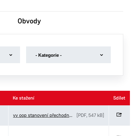
Obvody
-
- Kategorie -
Kategorie
-
Dotace
Dražební vyhlášky
Volby
Ke stažení
Ke stažení
Sdílet
Sdílet
Volná místa magistrát
vv oop stanovení přechodné úpravy Smažilová Legionářská
[PDF, 547 kB]