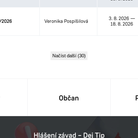
3. 8. 2026
—
/2026
Veronika Pospíšilová
18. 8. 2026
Načíst další (30)
y
Občan
Hlášení závad – Dej Tip