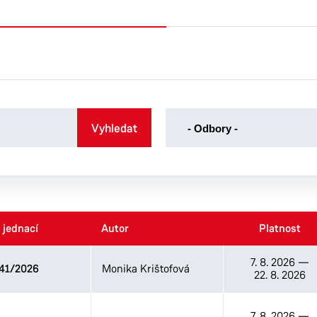
-
Vyhledat
- Odbory -
Odbory
-
Kancelář tajemníka
Odbor dopravy
Odbor ekonomický
 jednací
 jednací
Autor
Autor
Platnost
Platnost
Odbor majetku a investic
Odbor sociálních věcí
7. 8. 2026
—
41/2026
Monika Krištofová
Odbor správních agend
22. 8. 2026
Odbor školství, kultury a
sportu
7. 8. 2026
—