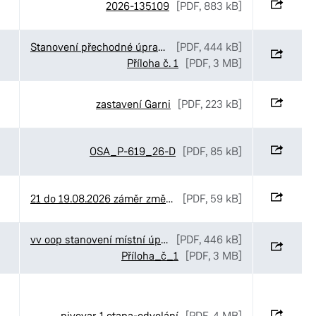
2026-135109
[PDF, 883 kB]
Stanovení přechodné úpravy provozu v ulici Sukova třída v Pardubicích
[PDF, 444 kB]
Příloha č. 1
[PDF, 3 MB]
zastavení Garni
[PDF, 223 kB]
OSA_P-619_26-D
[PDF, 85 kB]
21 do 19.08.2026 záměr změny NS
[PDF, 59 kB]
vv oop stanovení místní úpravy OD U Sportovní školy
[PDF, 446 kB]
Příloha_č_1
[PDF, 3 MB]
pivovar 1.etapa-odvolání
[PDF, 4 MB]