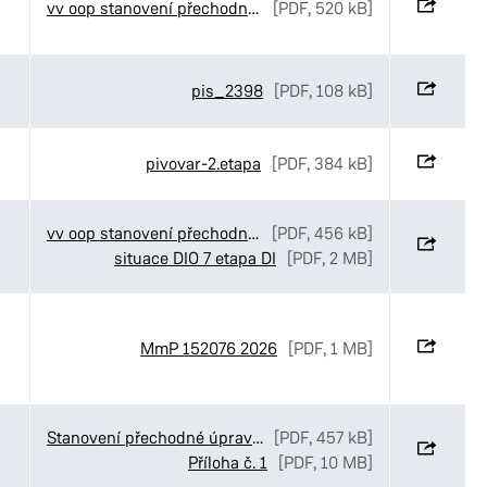
vv oop stanovení přechodné úpravy Maping MUDr. Ducháčkové
[PDF, 520 kB]
pis_2398
[PDF, 108 kB]
pivovar-2.etapa
[PDF, 384 kB]
vv oop stanovení přechodné úpravy SmP Bartoňova
[PDF, 456 kB]
situace DIO 7 etapa DI
[PDF, 2 MB]
MmP 152076 2026
[PDF, 1 MB]
Stanovení přechodné úpravy provozu v ulicích Luční_Ve Stezkách a K Pardubičkám v Pardubicích
[PDF, 457 kB]
Příloha č. 1
[PDF, 10 MB]