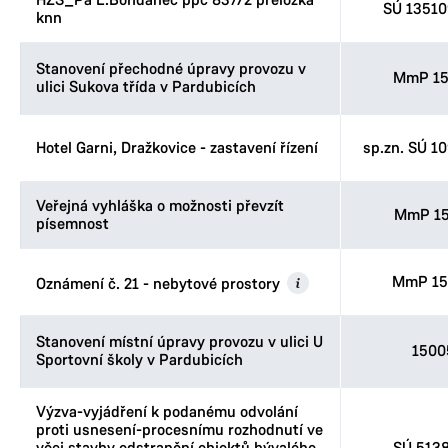
HZS_Pa L.Bohdaneč ppč 837/2 přeložka
SÚ 1351
knn
Stanovení přechodné úpravy provozu v
MmP 15
ulici Sukova třída v Pardubicích
Hotel Garni, Dražkovice - zastavení řízení
sp.zn. SÚ 1
Veřejná vyhláška o možnosti převzít
MmP 15
písemnost
MmP 15
Oznámení č. 21 - nebytové prostory
Stanovení místní úpravy provozu v ulici U
1500
Sportovní školy v Pardubicích
Výzva-vyjádření k podanému odvolání
proti usnesení-procesnímu rozhodnutí ve