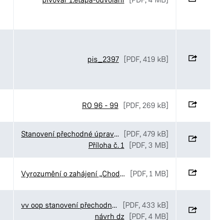
pis_2397
[PDF, 419 kB]
RO 96 - 99
[PDF, 269 kB]
Stanovení přechodné úpravy provozu v ulici Kyjevská v Pardubicích
[PDF, 479 kB]
Příloha č. 1
[PDF, 3 MB]
Vyrozumění o zahájení „Chodníky v ulici Staňkova“, Pardubice
[PDF, 1 MB]
vv oop stanovení přechodné úpravy Elpo Kostěnice
[PDF, 433 kB]
návrh dz
[PDF, 4 MB]