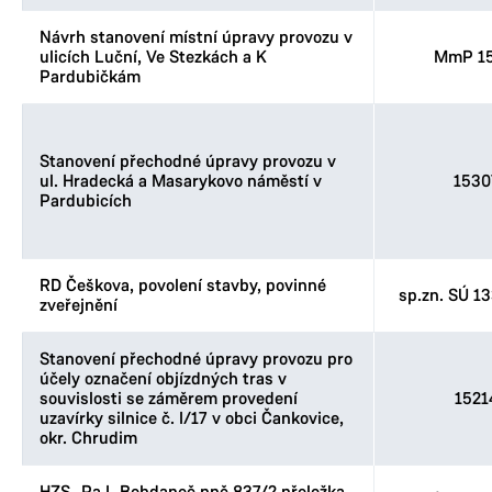
Návrh stanovení místní úpravy provozu v
ulicích Luční, Ve Stezkách a K
MmP 15
Pardubičkám
Stanovení přechodné úpravy provozu v
ul. Hradecká a Masarykovo náměstí v
1530
Pardubicích
RD Češkova, povolení stavby, povinné
sp.zn. SÚ 1
zveřejnění
Stanovení přechodné úpravy provozu pro
účely označení objízdných tras v
souvislosti se záměrem provedení
1521
uzavírky silnice č. I/17 v obci Čankovice,
okr. Chrudim