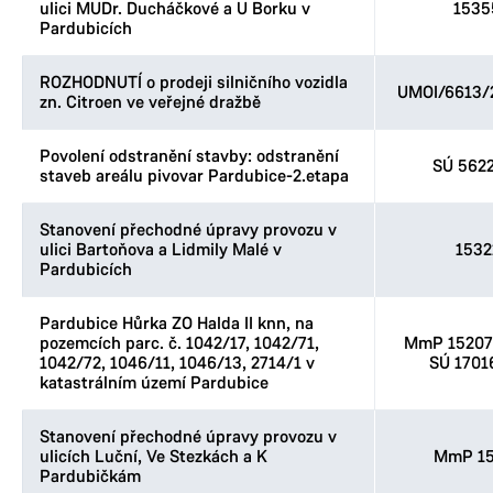
ulici MUDr. Ducháčkové a U Borku v
1535
Pardubicích
ROZHODNUTÍ o prodeji silničního vozidla
UMOI/6613/
zn. Citroen ve veřejné dražbě
Povolení odstranění stavby: odstranění
SÚ 562
staveb areálu pivovar Pardubice-2.etapa
Stanovení přechodné úpravy provozu v
ulici Bartoňova a Lidmily Malé v
1532
Pardubicích
Pardubice Hůrka ZO Halda II knn, na
pozemcích parc. č. 1042/17, 1042/71,
MmP 152076
1042/72, 1046/11, 1046/13, 2714/1 v
SÚ 1701
katastrálním území Pardubice
Stanovení přechodné úpravy provozu v
ulicích Luční, Ve Stezkách a K
MmP 15
Pardubičkám