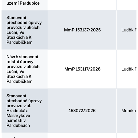
území Pardubice
území Pardubice
Stanovení
Stanovení
přechodné úpravy
přechodné úpravy
provozu v ulicích
provozu v ulicích
MmP 153137/2026
Luděk Fi
Luční, Ve
Luční, Ve
Stezkách a K
Stezkách a K
Pardubičkám
Pardubičkám
Návrh stanovení
Návrh stanovení
místní úpravy
místní úpravy
provozu v ulicích
provozu v ulicích
MmP 153117/2026
Luděk Fi
Luční, Ve
Luční, Ve
Stezkách a K
Stezkách a K
Pardubičkám
Pardubičkám
Stanovení
Stanovení
přechodné úpravy
přechodné úpravy
provozu v ul.
provozu v ul.
Hradecká a
Hradecká a
153072/2026
Monika 
Masarykovo
Masarykovo
náměstí v
náměstí v
Pardubicích
Pardubicích