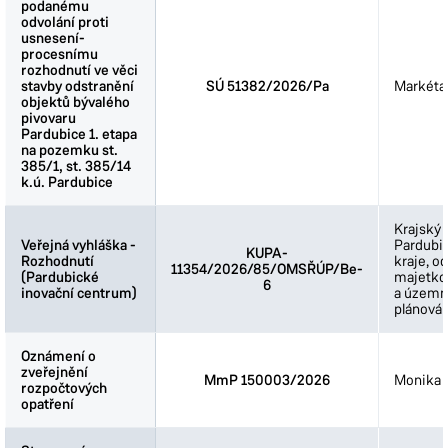
podanému
podanému
odvolání proti
odvolání proti
usnesení-
usnesení-
procesnímu
procesnímu
rozhodnutí ve věci
rozhodnutí ve věci
stavby odstranění
stavby odstranění
SÚ 51382/2026/Pa
Markéta
objektů bývalého
objektů bývalého
pivovaru
pivovaru
Pardubice 1. etapa
Pardubice 1. etapa
na pozemku st.
na pozemku st.
385/1, st. 385/14
385/1, st. 385/14
k.ú. Pardubice
k.ú. Pardubice
Krajský 
Veřejná vyhláška -
Veřejná vyhláška -
Pardubi
KUPA-
Rozhodnutí
Rozhodnutí
kraje, o
11354/2026/85/OMSŘÚP/Be-
(Pardubické
(Pardubické
majetkov
6
inovační centrum)
inovační centrum)
a územn
plánován
Oznámení o
Oznámení o
zveřejnění
zveřejnění
MmP 150003/2026
Monika 
rozpočtových
rozpočtových
opatření
opatření