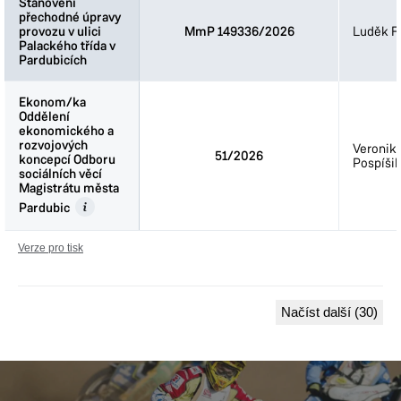
Stanovení
Stanovení
přechodné úpravy
přechodné úpravy
provozu v ulici
provozu v ulici
MmP 149336/2026
Luděk Fi
Palackého třída v
Palackého třída v
Pardubicích
Pardubicích
Ekonom/ka
Ekonom/ka
Oddělení
Oddělení
ekonomického a
ekonomického a
rozvojových
rozvojových
Veronik
51/2026
koncepcí Odboru
koncepcí Odboru
Pospíšil
sociálních věcí
sociálních věcí
Magistrátu města
Magistrátu města
Pardubic
Pardubic
Verze pro tisk
Načíst další (30)