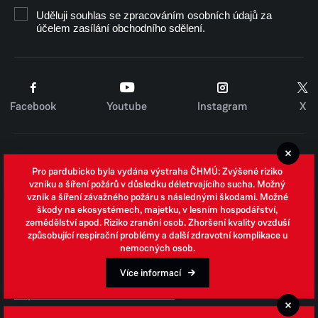
Uděluji souhlas se zpracováním osobních údajů za
účelem zasílání obchodního sdělení.
Facebook
Youtube
Instagram
X
Cookies
Pro pardubicko byla vydána výstraha ČHMÚ: Zvýšené riziko
Zpracování osobních údajů
vzniku a šíření požárů v důsledku déletrvajícího sucha. Možný
vznik a šíření závažného požáru s následnými škodami. Možné
Whistleblowing
škody na ekosystémech, majetku, v lesním hospodářství,
zemědělství apod. Riziko zranění osob. Zhoršení kvality ovzduší
Open data
způsobující respirační problémy a další zdravotní komplikace u
nemocných osob.
Povinně zveřejňované informace
Prohlášení o přístupnosti
Více informací
Odpovědi na žádosti o informace
Jednotné environmentální stanovisko