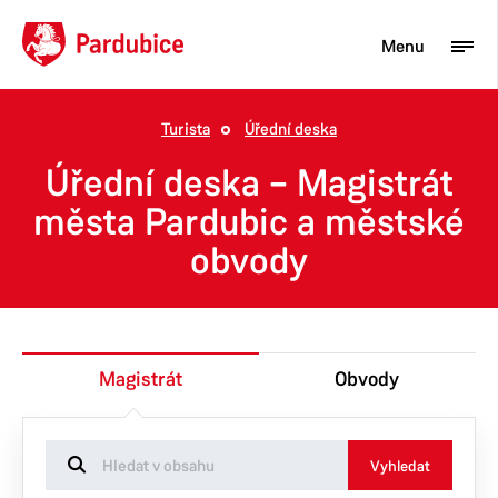
Menu
Turista
Úřední deska
Turista
Úřední deska – Magistrát
Aktuality
města Pardubic a městské
obvody
Občan
Podnikatel
Město
Magistrát
Obvody
Vyhledat