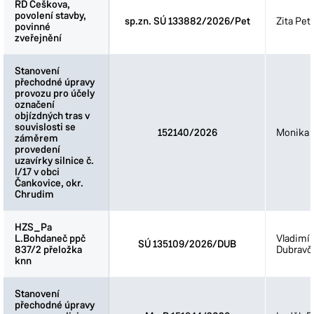
RD Češkova,
RD Češkova,
povolení stavby,
povolení stavby,
sp.zn. SÚ 133882/2026/Pet
Zita Pet
povinné
povinné
zveřejnění
zveřejnění
Stanovení
Stanovení
přechodné úpravy
přechodné úpravy
provozu pro účely
provozu pro účely
označení
označení
objízdných tras v
objízdných tras v
souvislosti se
souvislosti se
152140/2026
Monika 
záměrem
záměrem
provedení
provedení
uzavírky silnice č.
uzavírky silnice č.
I/17 v obci
I/17 v obci
Čankovice, okr.
Čankovice, okr.
Chrudim
Chrudim
HZS_Pa
HZS_Pa
L.Bohdaneč ppč
L.Bohdaneč ppč
Vladimír
SÚ 135109/2026/DUB
837/2 přeložka
837/2 přeložka
Dubravč
knn
knn
Stanovení
Stanovení
přechodné úpravy
přechodné úpravy