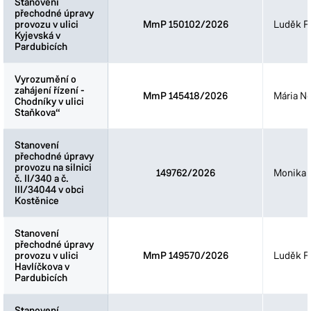
Stanovení
Stanovení
přechodné úpravy
přechodné úpravy
provozu v ulici
provozu v ulici
MmP 150102/2026
Luděk Fi
Kyjevská v
Kyjevská v
Pardubicích
Pardubicích
Vyrozumění o
Vyrozumění o
zahájení řízení -
zahájení řízení -
MmP 145418/2026
Mária N
Chodníky v ulici
Chodníky v ulici
Staňkova“
Staňkova“
Stanovení
Stanovení
přechodné úpravy
přechodné úpravy
provozu na silnici
provozu na silnici
149762/2026
Monika 
č. II/340 a č.
č. II/340 a č.
III/34044 v obci
III/34044 v obci
Kostěnice
Kostěnice
Stanovení
Stanovení
přechodné úpravy
přechodné úpravy
provozu v ulici
provozu v ulici
MmP 149570/2026
Luděk Fi
Havlíčkova v
Havlíčkova v
Pardubicích
Pardubicích
Stanovení
Stanovení