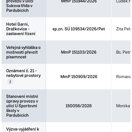
provozu v ulici
provozu v ulici
MmP 151944/2026
Luděk Fi
Sukova třída v
Sukova třída v
Pardubicích
Pardubicích
Hotel Garni,
Hotel Garni,
Dražkovice -
Dražkovice -
sp.zn. SÚ 109534/2026/Pet
Zita Pet
zastavení řízení
zastavení řízení
Veřejná vyhláška o
Veřejná vyhláška o
možnosti převzít
možnosti převzít
MmP 151103/2026
Bc. Petr
písemnost
písemnost
Oznámení č. 21 -
Oznámení č. 21 -
nebytové prostory
nebytové prostory
MmP 150909/2026
Romana 
Stanovení místní
Stanovení místní
úpravy provozu v
úpravy provozu v
ulici U Sportovní
ulici U Sportovní
150056/2026
Monika 
školy v
školy v
Pardubicích
Pardubicích
Výzva-vyjádření k
Výzva-vyjádření k