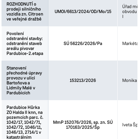
ROZHODNUTÍ o
ROZHODNUTÍ o
Úřad mě
prodeji silničního
prodeji silničního
UMOI/6613/2024/OD/Mo/15
obvodu 
vozidla zn. Citroen
vozidla zn. Citroen
I
ve veřejné dražbě
ve veřejné dražbě
Povolení
Povolení
odstranění stavby:
odstranění stavby:
odstranění staveb
odstranění staveb
SÚ 56226/2026/Pa
Markéta
areálu pivovar
areálu pivovar
Pardubice-2.etapa
Pardubice-2.etapa
Stanovení
Stanovení
přechodné úpravy
přechodné úpravy
provozu v ulici
provozu v ulici
153213/2026
Monika 
Bartoňova a
Bartoňova a
Lidmily Malé v
Lidmily Malé v
Pardubicích
Pardubicích
Pardubice Hůrka
Pardubice Hůrka
ZO Halda II knn, na
ZO Halda II knn, na
pozemcích parc. č.
pozemcích parc. č.
1042/17, 1042/71,
1042/17, 1042/71,
MmP 152076/2026, sp. zn. SÚ
Iveta Šp
1042/72, 1046/11,
1042/72, 1046/11,
170163/2025/Šp
1046/13, 2714/1 v
1046/13, 2714/1 v
katastrálním
katastrálním