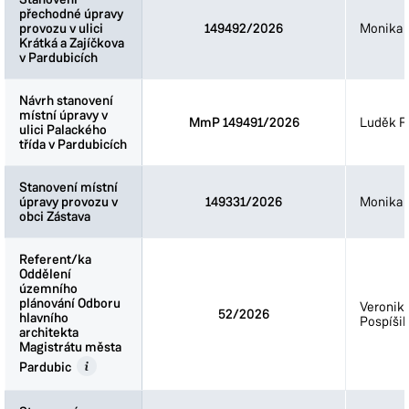
přechodné úpravy
přechodné úpravy
provozu v ulici
provozu v ulici
149492/2026
Monika 
Krátká a Zajíčkova
Krátká a Zajíčkova
v Pardubicích
v Pardubicích
Návrh stanovení
Návrh stanovení
místní úpravy v
místní úpravy v
MmP 149491/2026
Luděk Fi
ulici Palackého
ulici Palackého
třída v Pardubicích
třída v Pardubicích
Stanovení místní
Stanovení místní
úpravy provozu v
úpravy provozu v
149331/2026
Monika 
obci Zástava
obci Zástava
Referent/ka
Referent/ka
Oddělení
Oddělení
územního
územního
plánování Odboru
plánování Odboru
Veronik
52/2026
hlavního
hlavního
Pospíšil
architekta
architekta
Magistrátu města
Magistrátu města
Pardubic
Pardubic